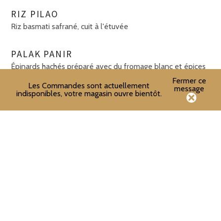
RIZ PILAO
Riz basmati safrané, cuit à l'étuvée
PALAK PANIR
Épinards hachés préparé avec du fromage blanc et épices
Fermer ce
Les Commandes sont actuellement
message
indisponibles, votre magasin ouvre bientôt.
DESSERT
Glace Indienne accompagnée d'un gâteau de semoule
39€
*