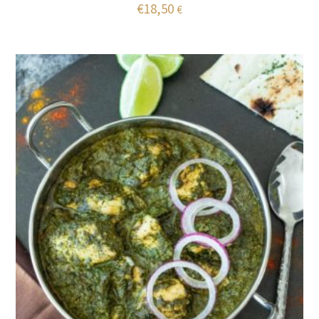
€
18,50
€