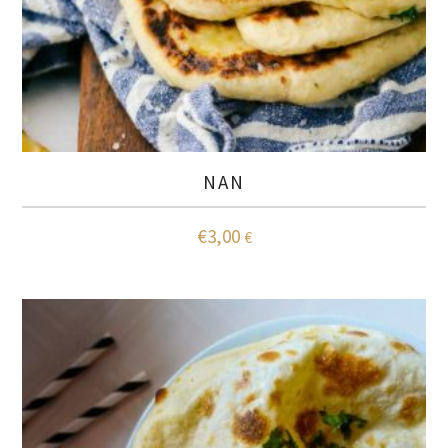
NAN
€
3,00
€