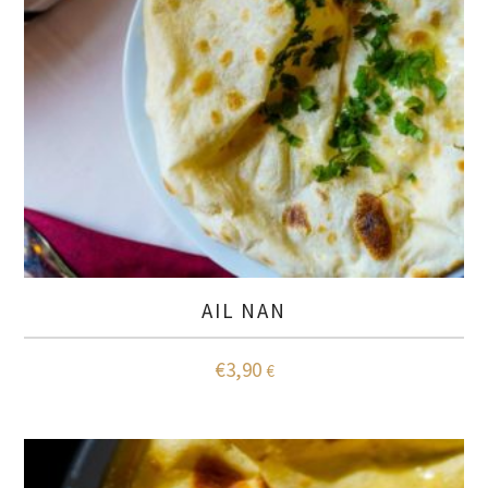
AIL NAN
€
3,90
€