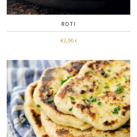
ROTI
€
2,90
€