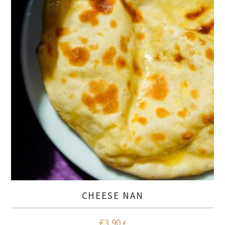
CHEESE NAN
€
3,90
€