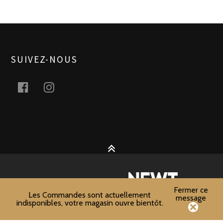
SUIVEZ-NOUS
facebook
instagram
2026 © Handcrafted with love by
Team
Fermer ce
Les Commandes sont actuellement
message
indisponibles, votre magasin ouvre bientôt.